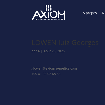
A propos
N
LOWEN luiz Georges
par
A
|
Août 28, 2025
glowen@axiom-genetics.com
+55 41 96 02 68 83