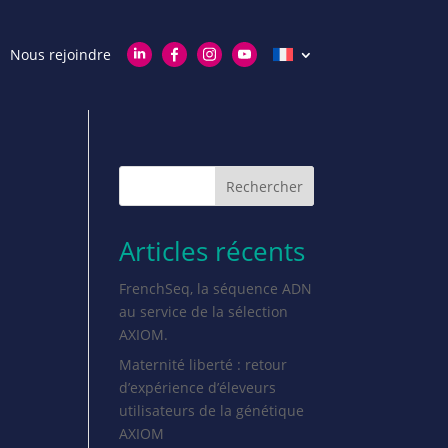
Nous rejoindre
Rechercher
Articles récents
FrenchSeq, la séquence ADN
au service de la sélection
AXIOM.
Maternité liberté : retour
d’expérience d’éleveurs
utilisateurs de la génétique
AXIOM