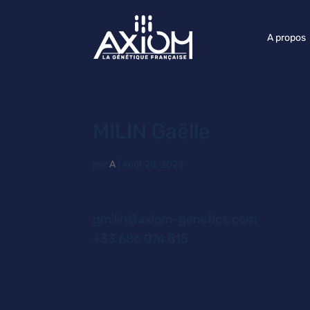
A propos
MILIN Gaëlle
par
A
|
Août 28, 2025
gmilin@axiom-genetics.com
+33 686 074 815