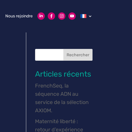
Nous rejoindre
Rechercher
Articles récents
FrenchSeq, la
séquence ADN au
service de la sélection
AXIOM.
Maternité liberté :
retour d’expérience