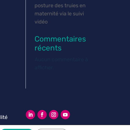
posture des truies en
maternité via le suivi
vidéo
Commentaires
récents
Aucun commentaire à
afficher.
lité