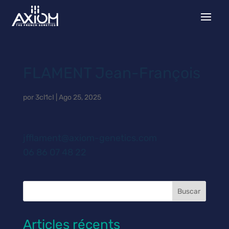
FLAMENT Jean-François
por
3cl1cI
|
Ago 25, 2025
jfflament@axiom-genetics.com
06 86 07 48 22
Buscar
Articles récents