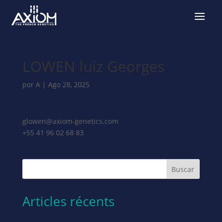
LOWEN luiz Georges
por
A
|
Ago 28, 2025
glowen@axiom-genetics.com
+55 41 96 02 68 83
Buscar
Articles récents