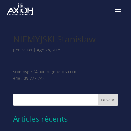
NIEMYJSKI Stanislaw
por
3cl1cI
|
Ago 28, 2025
sniemyjski@axiom-genetics.com
+48 509 777 748
Buscar
Articles récents