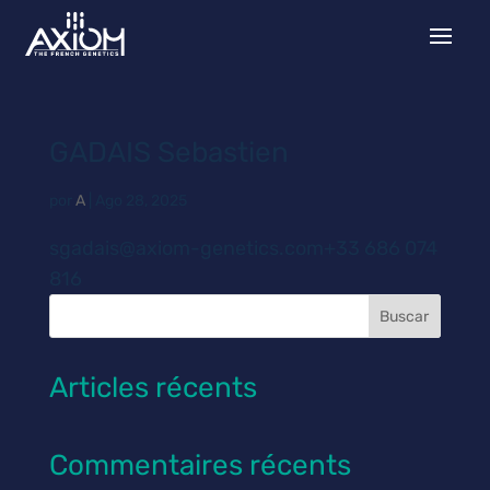
GADAIS Sebastien
por
A
|
Ago 28, 2025
sgadais@axiom-genetics.com+33 686 074
816
Buscar
Articles récents
Commentaires récents