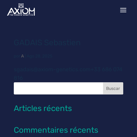
GADAIS Sebastien
por
A
|
Ago 28, 2025
sgadais@axiom-genetics.com+33 686 074
816
Buscar
Articles récents
Commentaires récents