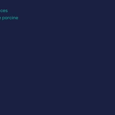
nces
e porcine