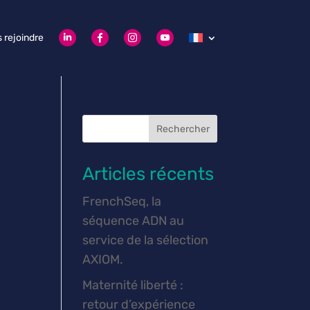
 rejoindre
Rechercher
Articles récents
FrenchSeq, la
séquence ADN au
service de la sélection
AXIOM.
Maternité liberté :
retour d’expérience