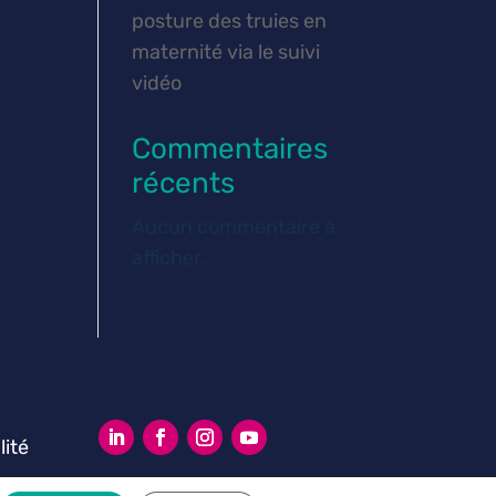
posture des truies en
maternité via le suivi
vidéo
Commentaires
récents
Aucun commentaire à
afficher.
lité