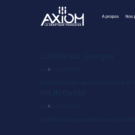
A propos
Nos 
LOWEN luiz Georges
par
A
|
Août 28, 2025
glowen@axiom-genetics.com+55 41 9
MILIN Gaëlle
par
A
|
Août 28, 2025
gmilin@axiom-genetics.com+33 686 