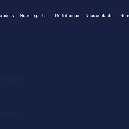
produits
Notre expertise
Mediathèque
Nous contacter
Nous
6 02 68 83
074 815