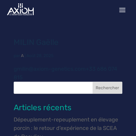
MILIN Gaëlle
par
A
|
Août 28, 2025
gmilin@axiom-genetics.com+33 686 074
815
Rechercher
Articles récents
Dépeuplement-repeuplement en élevage
porcin : le retour d’expérience de la SCEA