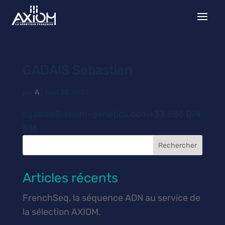
GADAIS Sebastien
par
A
|
Août 28, 2025
sgadais@axiom-genetics.com+33 686 074
816
Rechercher
Articles récents
FrenchSeq, la séquence ADN au service de
la sélection AXIOM.