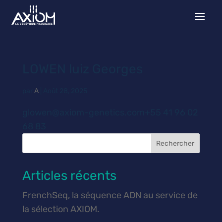
LOWEN luiz Georges
par
A
|
Août 28, 2025
glowen@axiom-genetics.com+55 41 96 02
68 83
Rechercher
Articles récents
FrenchSeq, la séquence ADN au service de
la sélection AXIOM.