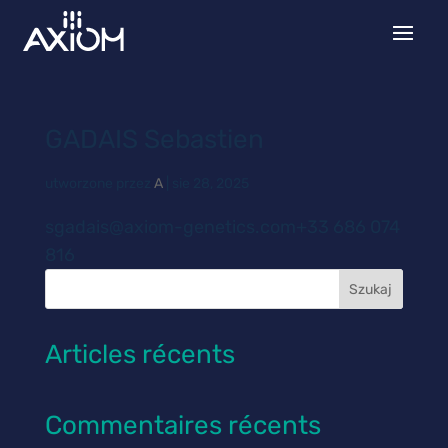
GADAIS Sebastien
utworzone przez
A
|
sie 28, 2025
sgadais@axiom-genetics.com+33 686 074
816
Szukaj
Articles récents
Commentaires récents