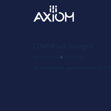
LOWEN luiz Georges
utworzone przez
A
|
sie 28, 2025
glowen@axiom-genetics.com+55 41 9