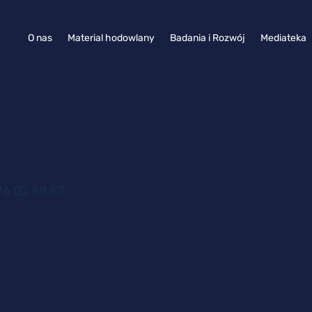
O nas
Material hodowlany
Badania i Rozwój
Mediateka
6 02 68 83