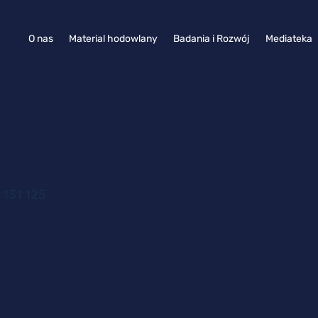
O nas
Material hodowlany
Badania i Rozwój
Mediateka
 131 125