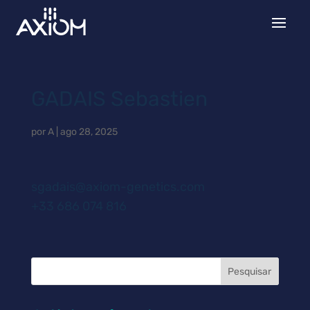
GADAIS Sebastien
por
A
|
ago 28, 2025
sgadais@axiom-genetics.com
+33 686 074 816
Pesquisar