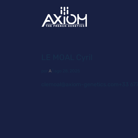
LE MOAL Cyril
por
A
|
ago 28, 2025
clemoal@axiom-genetics.com+33 67