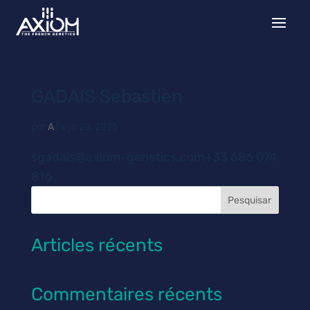
GADAIS Sebastien
por
A
|
ago 28, 2025
sgadais@axiom-genetics.com+33 686 074
816
Pesquisar
Articles récents
Commentaires récents