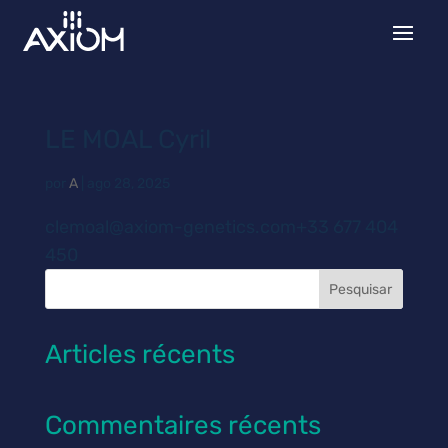
LE MOAL Cyril
por
A
|
ago 28, 2025
clemoal@axiom-genetics.com+33 677 404
450
Pesquisar
Articles récents
Commentaires récents