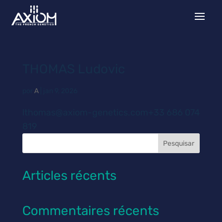
THOMAS Ludovic
por
A
|
jan 9, 2026
lthomas@axiom-genetics.com+33 686 074
819
Pesquisar
Articles récents
Commentaires récents