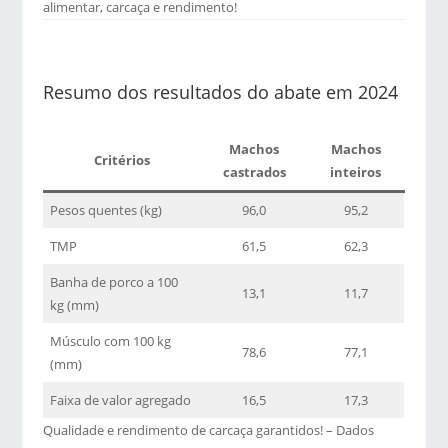
alimentar, carcaça e rendimento!
Resumo dos resultados do abate em 2024
Machos
Machos
Critérios
castrados
inteiros
Pesos quentes (kg)
96,0
95,2
TMP
61,5
62,3
Banha de porco a 100
13,1
11,7
kg (mm)
Músculo com 100 kg
78,6
77,1
(mm)
Faixa de valor agregado
16,5
17,3
Qualidade e rendimento de carcaça garantidos! – Dados