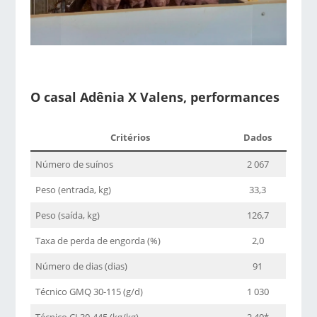
O casal Adênia X Valens, performances
Critérios
Dados
Número de suínos
2 067
Peso (entrada, kg)
33,3
Peso (saída, kg)
126,7
Taxa de perda de engorda (%)
2,0
Número de dias (dias)
91
Técnico GMQ 30-115 (g/d)
1 030