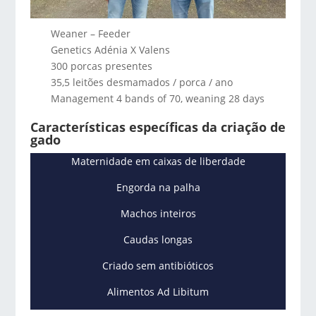
Weaner – Feeder
Genetics Adénia X Valens
300 porcas presentes
35,5 leitões desmamados / porca / ano
Management 4 bands of 70, weaning 28 days
Características específicas da criação de
gado
Maternidade em caixas de liberdade
Engorda na palha
Machos inteiros
Caudas longas
Criado sem antibióticos
Alimentos Ad Libitum