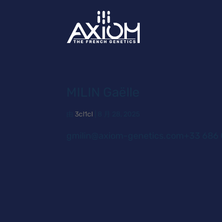
MILIN Gaëlle
由
3cl1cI
|
8 月 28, 2025
gmilin@axiom-genetics.com+33 686 