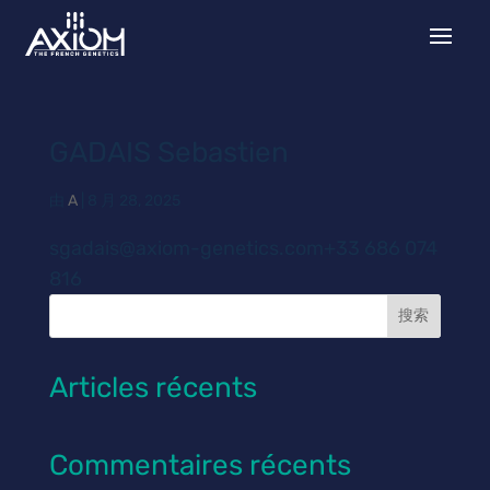
GADAIS Sebastien
由
A
|
8 月 28, 2025
sgadais@axiom-genetics.com+33 686 074
816
搜索
Articles récents
Commentaires récents