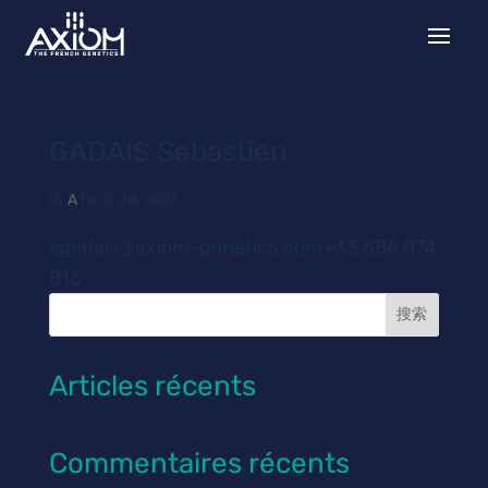
GADAIS Sebastien
由
A
|
8 月 28, 2025
sgadais@axiom-genetics.com+33 686 074
816
搜索
Articles récents
Commentaires récents