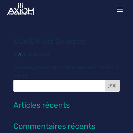
LOWEN luiz Georges
由
A
|
8 月 28, 2025
glowen@axiom-genetics.com+55 41 96 02
68 83
搜索
Articles récents
Commentaires récents