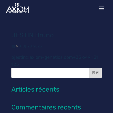
JESTIN Bruno
由
A
|
8 月 28, 2025
bjestin@axiom-genetics.com+33 649 131
125
搜索
Articles récents
Commentaires récents