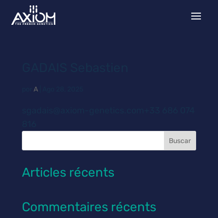
GADAIS Sebastien
por
A
|
Ago 28, 2025
sgadais@axiom-genetics.com+33 686 074
816
Buscar
Articles récents
Commentaires récents