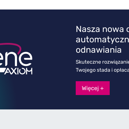
Nasza nowa o
automatycz
odnawiania
Skuteczne rozwiązani
Twojego stada i opłac
Więcej +