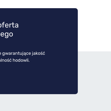
ferta
nego
e gwarantujące jakość
alność hodowli.