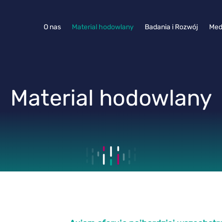
O nas
Material hodowlany
Badania i Rozwój
Med
Material hodowlany