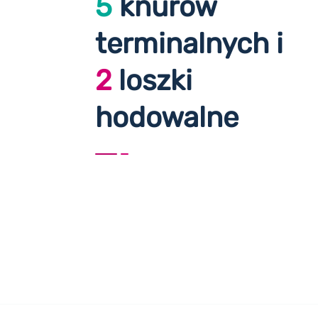
5
knurów
terminalnych i
2
loszki
hodowalne