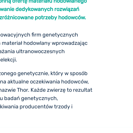
ronną ofertę materiału hodowlanego
wywanie dedykowanych rozwiązań
 zróżnicowane potrzeby hodowców.
nnowacyjnych firm genetycznych
a materiał hodowlany wprowadzając
ażania ultranowoczesnych
elekcji.
żonego genetycznie, który w sposób
 na aktualne oczekiwania hodowców,
zwie Thor. Każde zwierzę to rezultat
esu badań genetycznych,
ekiwania producentów trzody i