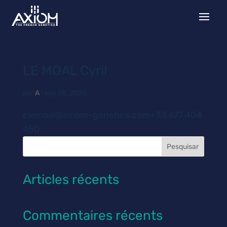
LE MOAL Cyril
por
A
|
ago 28, 2025
clemoal@axiom-genetics.com+33 677 404
450
Pesquisar
Articles récents
Commentaires récents