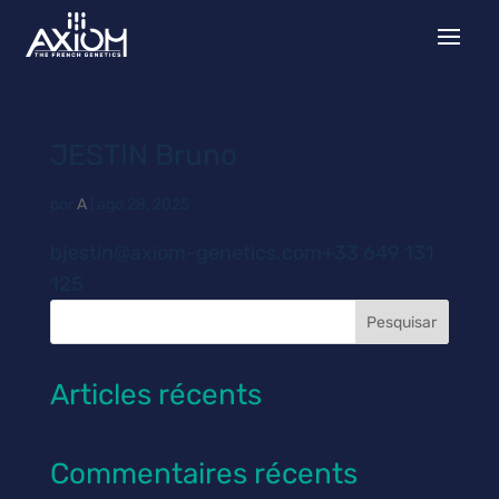
JESTIN Bruno
por
A
|
ago 28, 2025
bjestin@axiom-genetics.com+33 649 131
125
Pesquisar
Articles récents
Commentaires récents