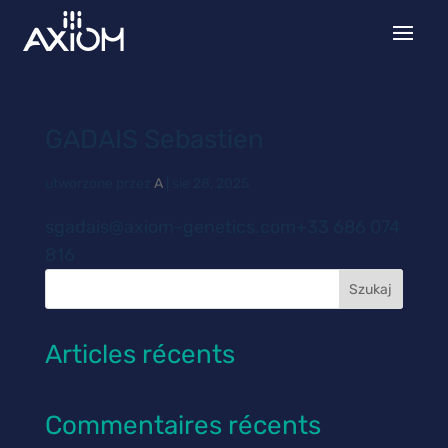
GADAIS Sebastien
utworzone przez
A
|
sie 28, 2025
sgadais@axiom-genetics.com+33 686 074
816
Szukaj
Articles récents
Commentaires récents