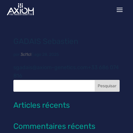
GADAIS Sebastien
por
3cl1cI
|
ago 28, 2025
sgadais@axiom-genetics.com+33 686 074
816
Pesquisar
Articles récents
Commentaires récents