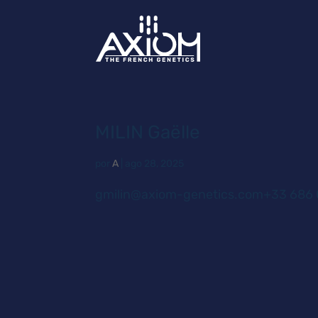
MILIN Gaëlle
por
A
|
ago 28, 2025
gmilin@axiom-genetics.com+33 686 