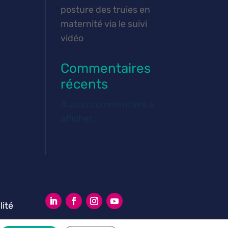
posture des truies en
maternité via le suivi
vidéo
Commentaires
récents
Aucun commentaire à
afficher.
lité