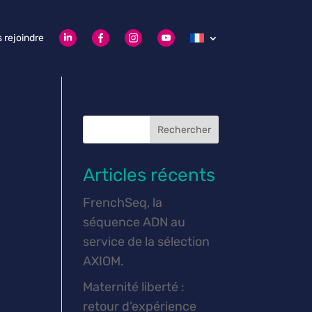
 rejoindre
Rechercher
Articles récents
FrenchSeq, la
séquence ADN au
service de la sélection
AXIOM.
Maternité liberté :
retour d’expérience