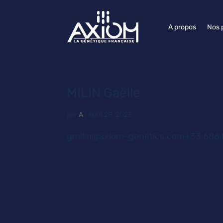
A propos
Nos 
MILIN Gaëlle
par
A
|
Août 28, 2025
gmilin@axiom-genetics.com+33 686 