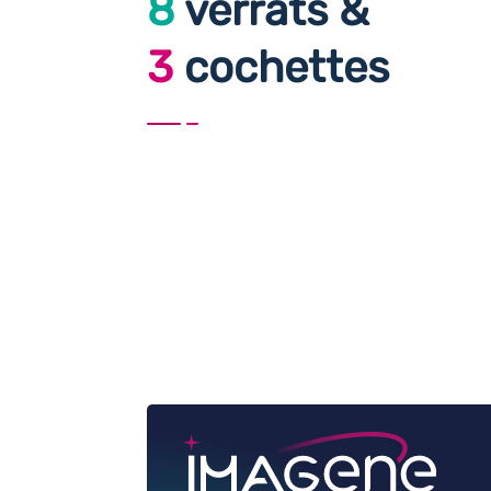
8
verrats &
3
cochettes