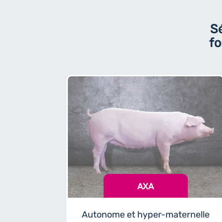
Sé
fo
AXA
Autonome et hyper-maternelle