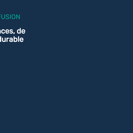
FUSION
nces, de
durable
THOR