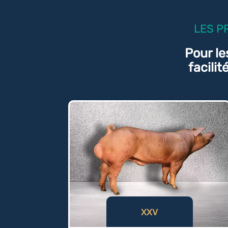
LES P
Pour le
facili
XXV