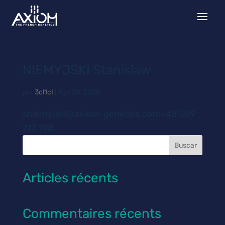
NIEMYJSKI Stanislaw
por
3cl1cI
|
Ago 28, 2025
sniemyjski@axiom-genetics.com+48 509
777 748
Buscar
Articles récents
Commentaires récents