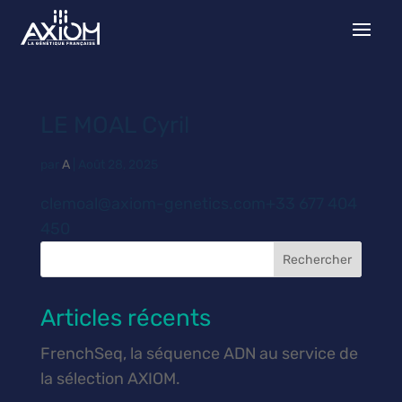
LE MOAL Cyril
par
A
|
Août 28, 2025
clemoal@axiom-genetics.com+33 677 404
450
Rechercher
Articles récents
FrenchSeq, la séquence ADN au service de
la sélection AXIOM.