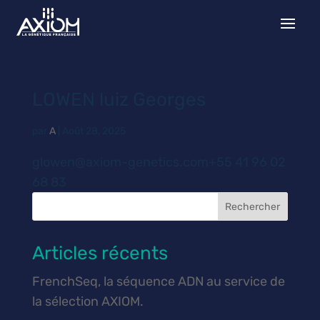
LOWEN luiz Georges
par
A
|
Août 28, 2025
glowen@axiom-genetics.com+55 41 96 02
68 83
Rechercher
Articles récents
FrenchSeq, la séquence ADN au service de
la sélection AXIOM.