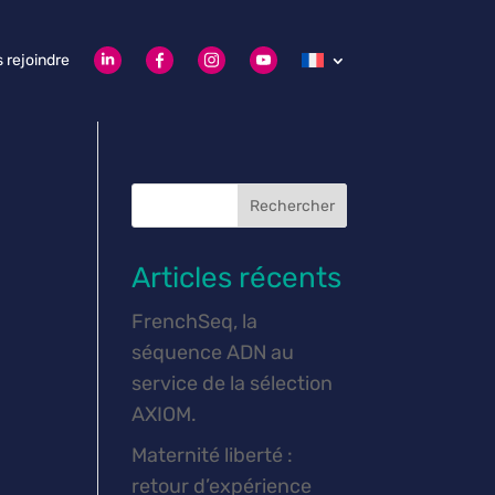
 rejoindre
Rechercher
Articles récents
FrenchSeq, la
séquence ADN au
service de la sélection
AXIOM.
Maternité liberté :
retour d’expérience