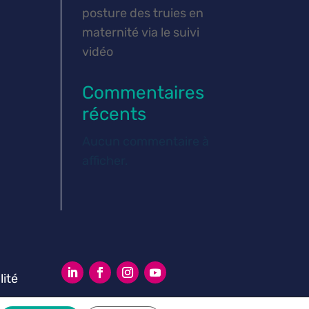
posture des truies en
maternité via le suivi
vidéo
Commentaires
récents
Aucun commentaire à
afficher.
lité