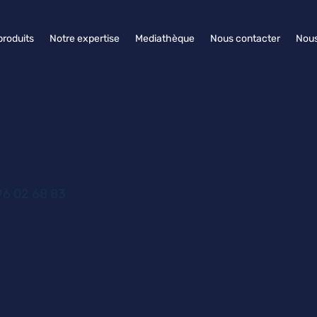
produits
Notre expertise
Mediathèque
Nous contacter
Nous
6 02 68 83