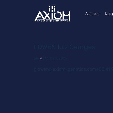
A propos
Nos 
LOWEN luiz Georges
par
A
|
Août 28, 2025
glowen@axiom-genetics.com+55 41 9